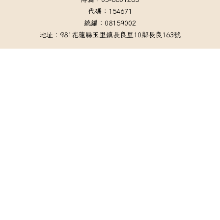
代碼：154671
統編：08159002
地址：981花蓮縣玉里鎮長良里10鄰長良163號