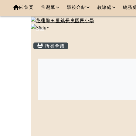
導覽列
跳至主內容區
花蓮縣玉里鎮長良國民小
回首頁
主選單
學校介紹
教導處
總務
頁尾區域
主內容區域
所有會議
List Meeting
頁尾區域內容