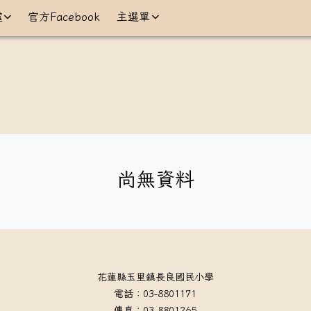
學
處
官方Facebook
主選單
尚無資料
花蓮縣玉里鎮長良國民小學
電話：03-8801171
傳真：03-8801265