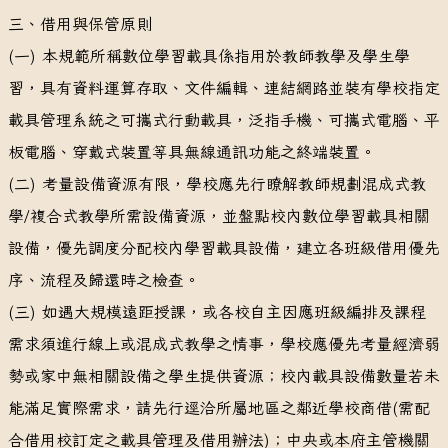
三、借用與保管原則
(一) 本規範所稱數位學習載具係指用於教師教學及學生學
習，具有資料運算存取、文件編輯、連結網路並裝有學校指定
載具管理系統之可攜式行動載具，泛指手機、可攜式電腦、平
板電腦、穿戴式裝置等具無線通訊功能之終端裝置。
(二) 考量設備資源有限，學校應先行瞭解教師規劃混成式教
學/複合式教學所需設備資源，並盤點校內數位學習載具相關
設備，優先調度分配校內學習載具設備，建立各班級借用優先
序、流程及歸還時之檢查。
(三) 如遇大規模遠距授課，或各校自主因應班級編排及課程
需求須進行線上或混成式教學之情事，學校應優先考量經濟弱
勢或家中無相關設備之學生提供資源；校內載具設備數量若未
能滿足實際需求，請先行逕洽所屬地區之鄰近學校商借(需配
合借用校訂定之載具管理及借用辦法)；中央或本府主管機關