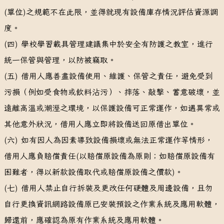
(單位)之規範不在此限，並得就現有設備庫存情況評估資源調
度。
(四) 學校學習載具管理建議集中於安全有防護之教室，進行
統一保管與管理，以防被竊取。
(五) 借用人應善盡設備使用、維護、保管之責任，避免受到
污損（例如受食物或飲料沾污）、摔落、敲擊、蓄意破壞，並
遠離高溫或潮溼之環境，以保護設備可正常運作，如遇異常或
其他意外狀況，借用人應立即將設備送回原借出單位。
(六) 如有因人為因素導致設備損壞或無法正常運作等情形，
借用人應負賠償責任(以賠償原設備為原則；如賠償原設備有
困難者，得以新款設備取代或賠償原設備之價款)。
(七) 借用人禁止自行拆裝及更改任何硬體及周邊設備，且勿
自行更換資訊網路設備原已安裝預設之作業系統及應用軟體，
歸還前，應確認為原有作業系統及應用軟體。