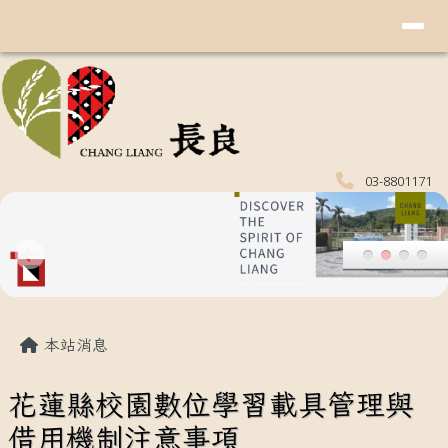
導覽列
花蓮縣玉里鎮長良國民小學
跳至主內容區
03-8801171
頁尾區域
主內容區域
本站消息
花蓮縣校園數位學習載具管理與
借用機制注意事項