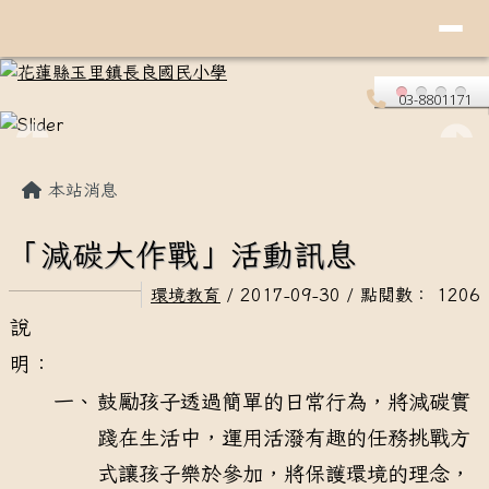
導覽列
花蓮縣玉里鎮長良國民小學
跳至主內容區
03-8801171
頁尾區域
主內容區域
本站消息
「減碳大作戰」活動訊息
環境教育
/ 2017-09-30 / 點閱數： 1206
說
明：
一、
鼓勵孩子透過簡單的日常行為，將減碳實
踐在生活中，運用活潑有趣的任務挑戰方
式讓孩子樂於參加，將保護環境的理念，