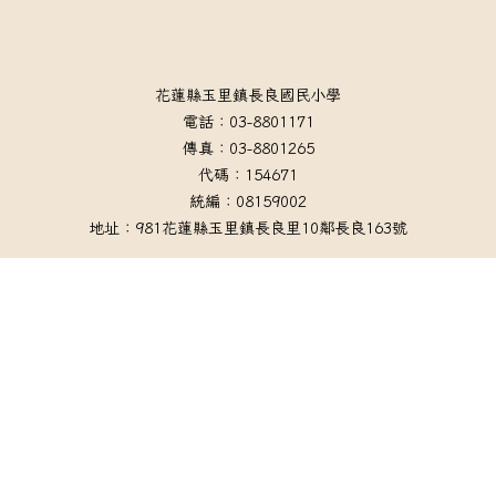
頁尾區域內容
花蓮縣玉里鎮長良國民小學
電話：03-8801171
傳真：03-8801265
代碼：154671
統編：08159002
地址：981花蓮縣玉里鎮長良里10鄰長良163號