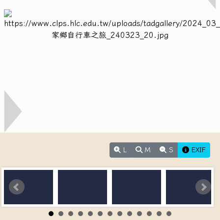
L
M
S
EXIF