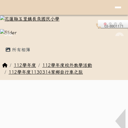
導覽列
花蓮縣玉里鎮長良國民小學
跳至主內容區
03-8801171
頁尾區域
主內容區域
所有相簿
回首頁
112學年度
112學年度校外教學活動
112學年度1130314家鄉自行車之旅