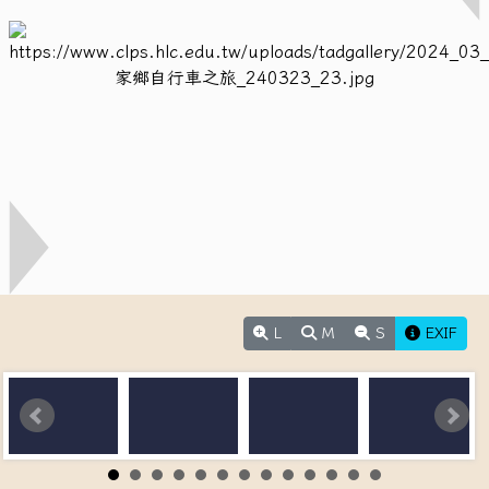
L
M
S
EXIF