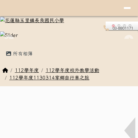
導覽列
花蓮縣玉里鎮長良國民小學
跳至主內容區
03-8801171
頁尾區域
主內容區域
所有相簿
回首頁
112學年度
112學年度校外教學活動
112學年度1130314家鄉自行車之旅