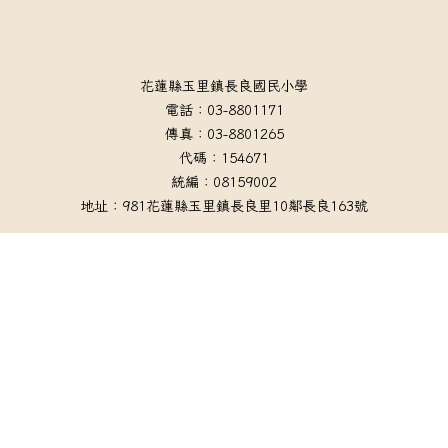
頁尾區域內容
花蓮縣玉里鎮長良國民小學
電話：03-8801171
傳真：03-8801265
代碼：154671
統編：08159002
地址：981花蓮縣玉里鎮長良里10鄰長良163號