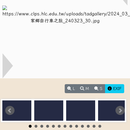
L
M
S
EXIF