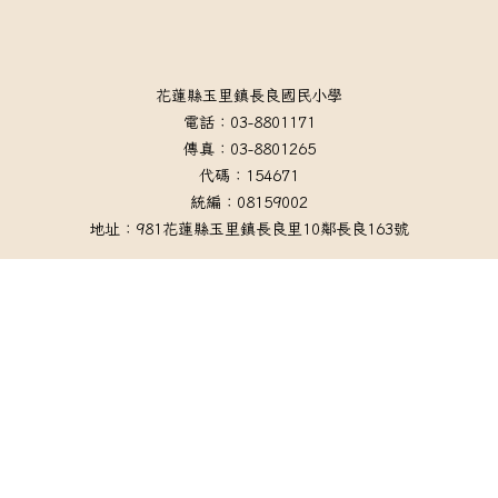
頁尾區域內容
花蓮縣玉里鎮長良國民小學
電話：03-8801171
傳真：03-8801265
代碼：154671
統編：08159002
地址：981花蓮縣玉里鎮長良里10鄰長良163號