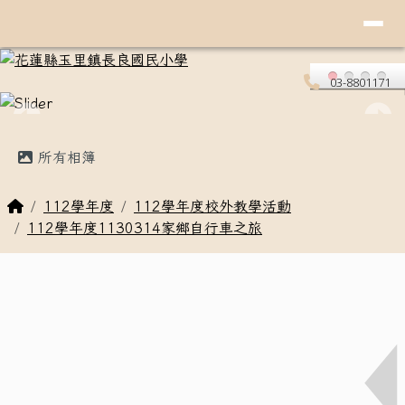
導覽列
花蓮縣玉里鎮長良國民小學
跳至主內容區
03-8801171
頁尾區域
主內容區域
所有相簿
回首頁
112學年度
112學年度校外教學活動
112學年度1130314家鄉自行車之旅