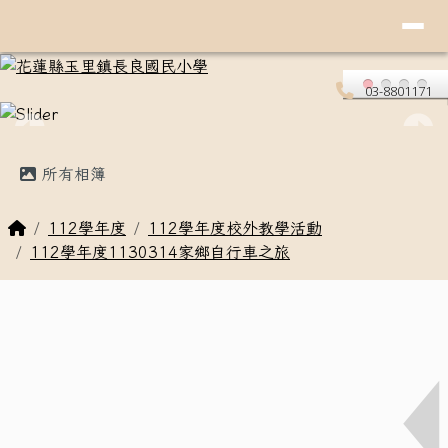
導覽列
花蓮縣玉里鎮長良國民小學
跳至主內容區
03-8801171
頁尾區域
主內容區域
所有相簿
回首頁
112學年度
112學年度校外教學活動
112學年度1130314家鄉自行車之旅