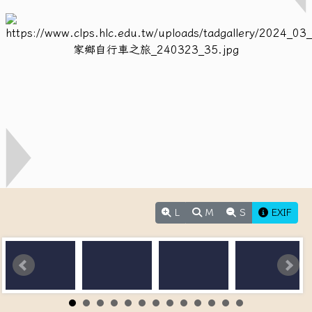
L
M
S
EXIF