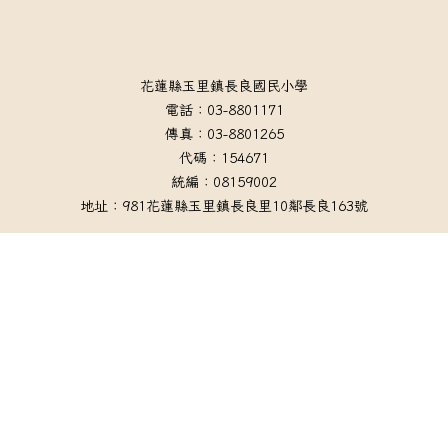
頁尾區域內容
花蓮縣玉里鎮長良國民小學
電話：03-8801171
傳真：03-8801265
代碼：154671
統編：08159002
地址：981花蓮縣玉里鎮長良里10鄰長良163號