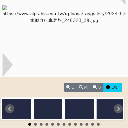
L
M
S
EXIF