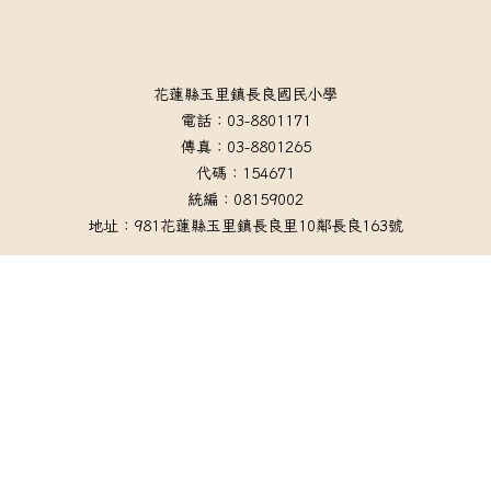
頁尾區域內容
花蓮縣玉里鎮長良國民小學
電話：03-8801171
傳真：03-8801265
代碼：154671
統編：08159002
地址：981花蓮縣玉里鎮長良里10鄰長良163號