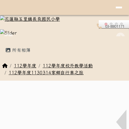
導覽列
花蓮縣玉里鎮長良國民小學
跳至主內容區
03-8801171
頁尾區域
主內容區域
所有相簿
回首頁
112學年度
112學年度校外教學活動
112學年度1130314家鄉自行車之旅