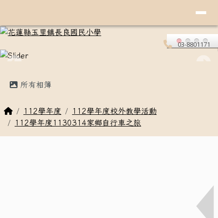
導覽列
花蓮縣玉里鎮長良國民小學
跳至主內容區
03-8801171
頁尾區域
主內容區域
所有相簿
回首頁
112學年度
112學年度校外教學活動
112學年度1130314家鄉自行車之旅