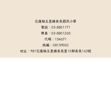
頁尾區域內容
花蓮縣玉里鎮長良國民小學
電話：03-8801171
傳真：03-8801265
代碼：154671
統編：08159002
地址：981花蓮縣玉里鎮長良里10鄰長良163號