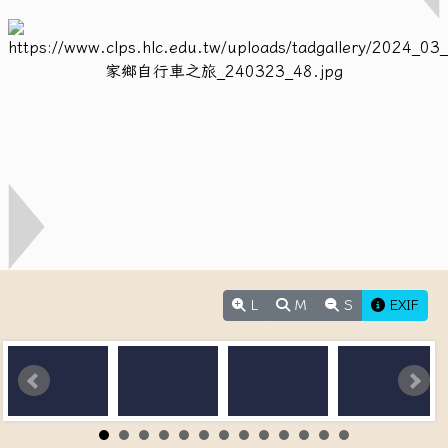
L
M
S
EXIF