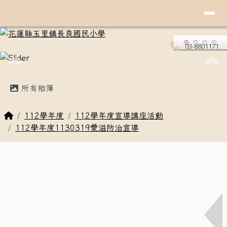
導覽列
花蓮縣玉里鎮長良國民小學
跳至主內容區
03-8801171
頁尾區域
主內容區域
所有相簿
回首頁
112學年度
112學年度宣導講座活動
112學年度1130319愛滋防治宣導