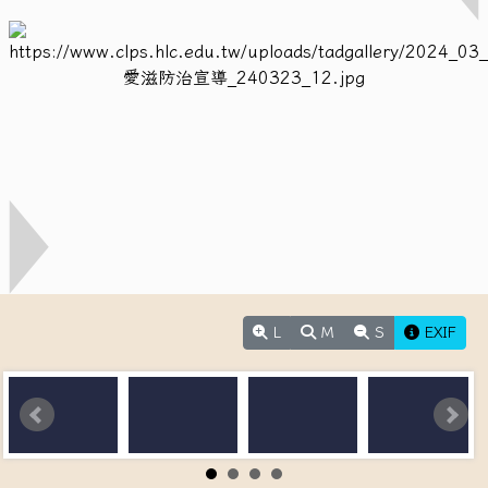
L
M
S
EXIF