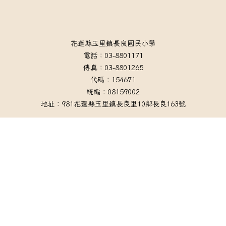
頁尾區域內容
花蓮縣玉里鎮長良國民小學
電話：03-8801171
傳真：03-8801265
代碼：154671
統編：08159002
地址：981花蓮縣玉里鎮長良里10鄰長良163號